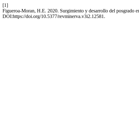
[1]
Figueroa-Moran, H.E. 2020. Surgimiento y desarrollo del posgrado e
DOI:https://doi.org/10.5377/revminerva.v3i2.12581.