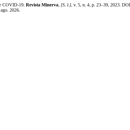
 de COVID-19.
Revista Minerva
,
[S. l.]
, v. 5, n. 4, p. 23–39, 2023. D
 ago. 2026.