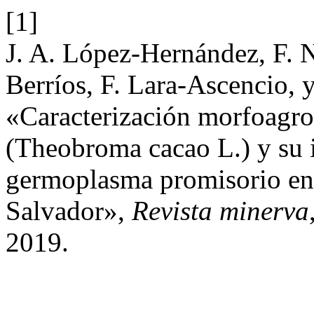
[1]
J. A. López-Hernández, F. N
Berríos, F. Lara-Ascencio,
«Caracterización morfoagro
(Theobroma cacao L.) y su i
germoplasma promisorio en á
Salvador»,
Revista minerva
2019.