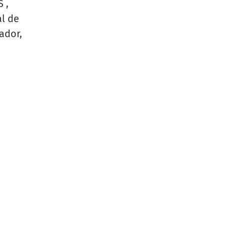
 ,
al de
ador,