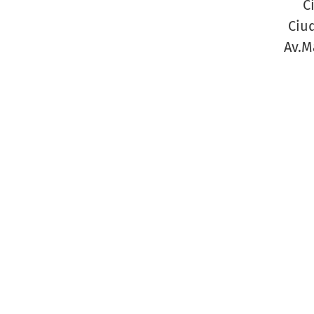
C
Ciud
Av.M