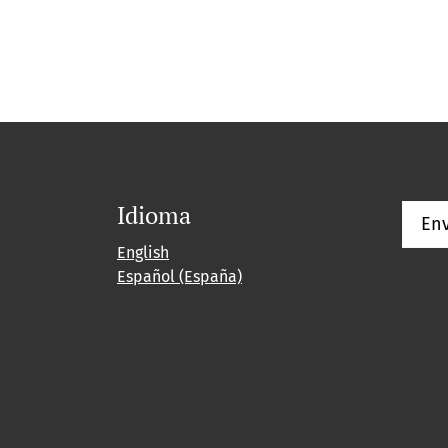
Idioma
Env
English
Español (España)