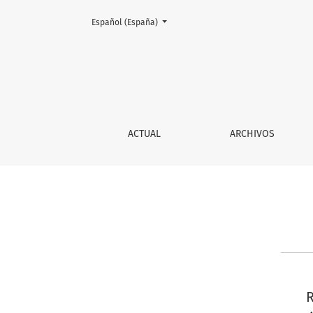
Cambiar el idioma. El actual es:
Español (España)
Contacto
ACTUAL
ARCHIVOS
R