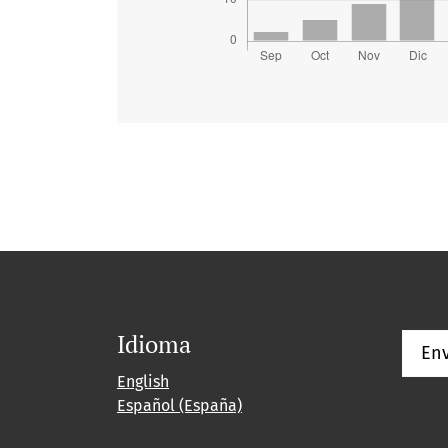
Idioma
Env
English
Español (España)