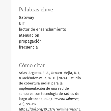
Palabras clave
Gateway
UIT
factor de ensanchamiento
atenuación
propagación
frecuencia
Cómo citar
Arias-Argueta, E. A., Orozco-Mejía, D. I.,
& Meléndez-Valle, W. D. (2024). Estudio
de cobertura radial para la
implementación de una red de
sensores con tecnología de radios de
largo alcance (LoRa).
Revista Minerva
,
7
(3), 99–117.
https://doi.org/10.5377/revminerva.v7i3.