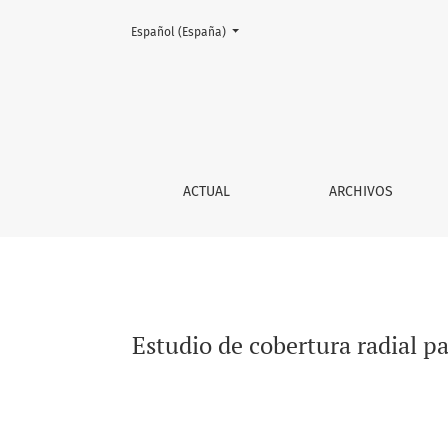
Cambiar el idioma. El actual es:
Español (España)
Estudio de cobertura radial para la implemen
ACTUAL
ARCHIVOS
Estudio de cobertura radial p