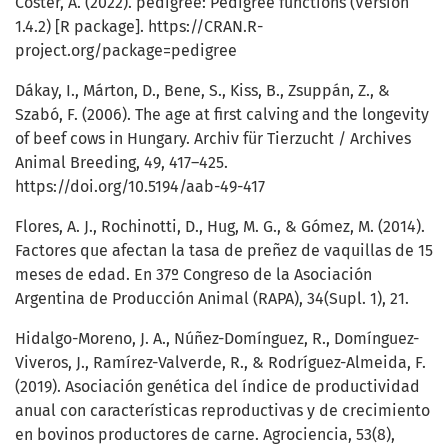
Coster, A. (2022). pedigree: Pedigree functions (Version
1.4.2) [R package].
https://CRAN.R-
project.org/package=pedigree
Dákay, I., Márton, D., Bene, S., Kiss, B., Zsuppán, Z., &
Szabó, F. (2006). The age at first calving and the longevity
of beef cows in Hungary. Archiv für Tierzucht / Archives
Animal Breeding, 49, 417–425.
https://doi.org/10.5194/aab-49-417
Flores, A. J., Rochinotti, D., Hug, M. G., & Gómez, M. (2014).
Factores que afectan la tasa de preñez de vaquillas de 15
meses de edad. En 37º Congreso de la Asociación
Argentina de Producción Animal (RAPA), 34(Supl. 1), 21.
Hidalgo-Moreno, J. A., Núñez-Domínguez, R., Domínguez-
Viveros, J., Ramírez-Valverde, R., & Rodríguez-Almeida, F.
(2019). Asociación genética del índice de productividad
anual con características reproductivas y de crecimiento
en bovinos productores de carne. Agrociencia, 53(8),