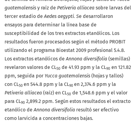
guatemalensis
y raíz de
Petiveria alliacea
sobre larvas del
tercer estadio de
Aedes aegypti. S
e desarrollaron
ensayos para determinar la línea base de
susceptibilidad de los tres extractos etanólicos. Los
resultados fueron procesados según el método PROBIT
utilizando el programa Bioestat 2009 profesional 5.4.8.
Los extractos etanólicos de
Annona diversifolia
(semillas)
revelaron valores de CL
de 41.93 ppm y la CL
en 121.82
50
90
ppm, seguida por
Yucca guatemalensis
(hojas y tallos)
con CL
en 544.8 ppm y la CL
en 2,374.6 ppm y la
50
90
Petiveria alliacea
(raíz) en CL
de 1,548.6 ppm y el valor
50
para CL
2,899.2 ppm. Según estos resultados el extracto
90
etanólico de
Annona diversifolia
resultó ser efectivo
como larvicida a concentraciones bajas.