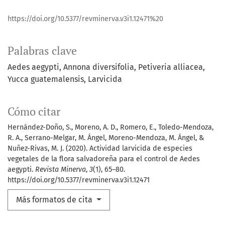
https://doi.org/10.5377/revminerva.v3i1.12471%20
Palabras clave
Aedes aegypti
Annona diversifolia
Petiveria alliacea
Yucca guatemalensis
Larvicida
Cómo citar
Hernández-Doño, S., Moreno, A. D., Romero, E., Toledo-Mendoza,
R. A., Serrano-Melgar, M. Ángel, Moreno-Mendoza, M. Ángel, &
Nuñez-Rivas, M. J. (2020). Actividad larvicida de especies
vegetales de la flora salvadoreña para el control de Aedes
aegypti.
Revista Minerva
,
3
(1), 65–80.
https://doi.org/10.5377/revminerva.v3i1.12471
Más formatos de cita