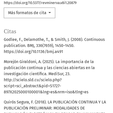
https://doi.org/10.5377/revminerva.v8i1.20879
Más formatos de cita
Citas
Godlee, F., Delamothe, T., & Smith, J. (2008). Continuous
publication. BMJ, 336(7659), 1450–1450.
https://doi.org/10.1136/bmj.a491
Morejón Giraldoni, A. (2025). La importancia de la
publicación continua y las ciencias abiertas en la
investigación científica. MediSur, 23.
http://scielo.sld.cu/scielo.php?
script=sci_abstract&pid=S1727-
897X2025000100001&lng=es&nrm=iso&tlng=es
Quirós Segura, F. (2018). LA PUBLICACIÓN CONTINUA Y LA
PUBLICACIÓN PRELIMINAR: MODALIDADES DE